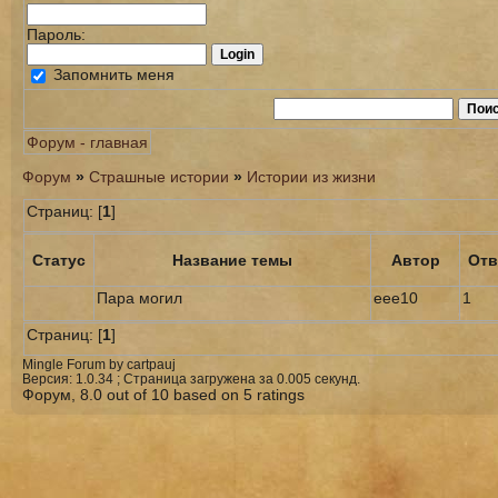
Пароль:
Запомнить меня
Форум - главная
Форум
»
Страшные истории
»
Истории из жизни
Страниц: [
1
]
Статус
Название темы
Автор
Отв
Пара могил
eee10
1
Страниц: [
1
]
Mingle Forum by cartpauj
Версия: 1.0.34 ; Страница загружена за 0.005 секунд.
Форум
,
8.0
out of
10
based on
5
ratings