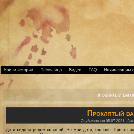
Крипи истории
Песочница
Видео
FAQ
Начинающим а
проклятый ваго
Проклятый ва
Опубликовано
05.07.2021
|
Авт
Дети сидели рядом со мной. Не мои дети, конечно. Просто их,