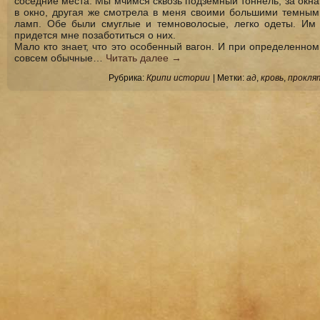
соседние места. Мы мчимся сквозь подземный тоннель, за окн
в окно, другая же смотрела в меня своими большими темными
ламп. Обе были смуглые и темноволосые, легко одеты. Им 
придется мне позаботиться о них.
Мало кто знает, что это особенный вагон. И при определенном
совсем обычные…
Читать далее
→
Рубрика:
Крипи истории
|
Метки:
ад
,
кровь
,
прокля